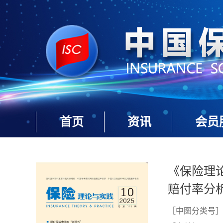
首页
资讯
会员
《保险理论
赔付率分
［中图分类号］F8