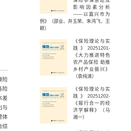
保险参保意愿及
影响因素分析
——以嘉兴市为
例》（邵业、井玉荣、朱鸿飞、王
颖）
《保险理论与实
践》20251201-
《大力推进特色
农产品保险 助推
乡村产业振兴》
（袁纯清）
康险
各险
《保险理论与实
践》20251202-
本差
《报行合一的经
出与
济学解释》（马
整体
湘一）
合综