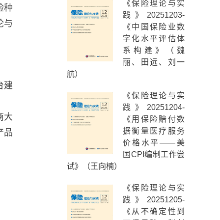
《保险理论与实
险种
践》20251203-
论与
《中国保险业数
字化水平评估体
系构建》（魏
丽、田远、刘一
航）
台建
《保险理论与实
践》20251204-
商大
《用保险赔付数
据衡量医疗服务
产品
价格水平——美
国CPI编制工作尝
试》（王向楠）
《保险理论与实
践》20251205-
《从不确定性到