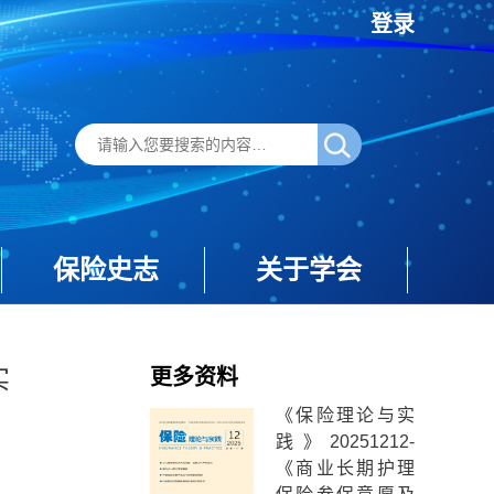
登录
保险史志
关于学会
实
更多资料
《保险理论与实
践》20251212-
《商业长期护理