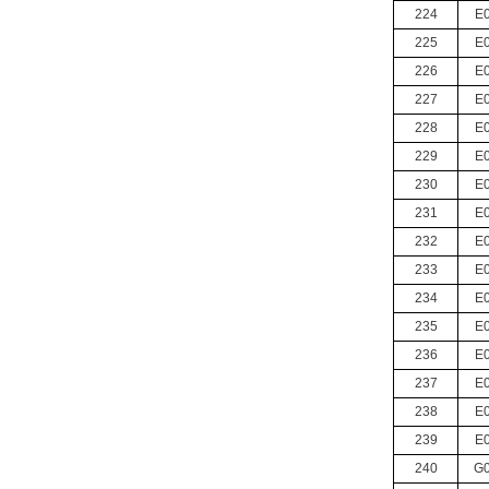
224
E
225
E
226
E
227
E
228
E
229
E
230
E
231
E
232
E
233
E
234
E
235
E
236
E
237
E
238
E
239
E
240
G