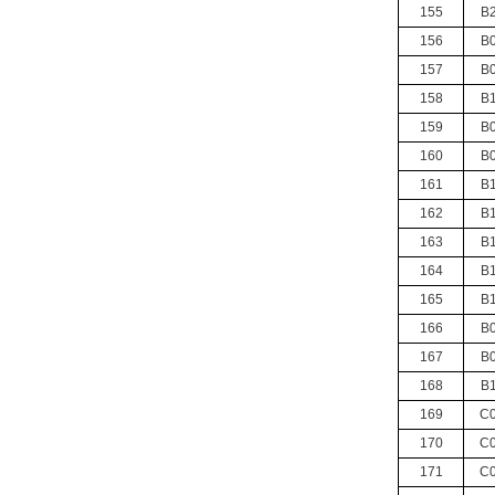
155
B
156
B
157
B
158
B
159
B
160
B
161
B
162
B
163
B
164
B
165
B
166
B
167
B
168
B
169
C
170
C
171
C