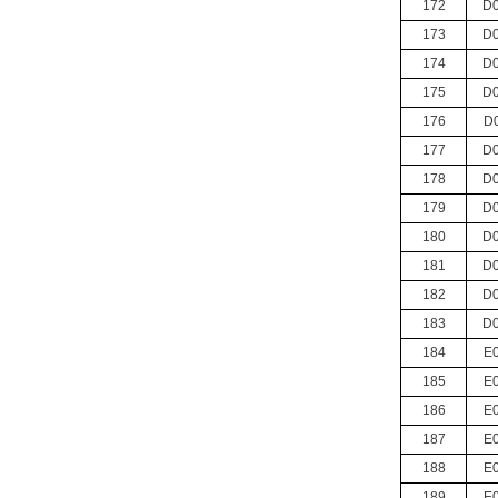
172
D
173
D
174
D
175
D
176
D
177
D
178
D
179
D
180
D
181
D
182
D
183
D
184
E
185
E
186
E
187
E
188
E
189
E