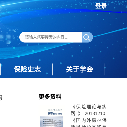
登录
保险史志
关于学会
的
更多资料
《保险理论与实
践》20181210-
《国内外森林保