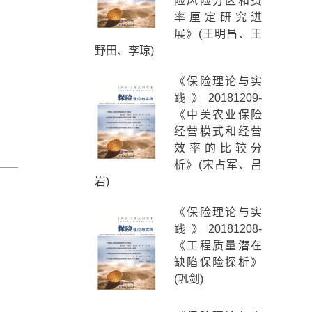
险风险分区和费
率厘定研究进
展》(王明昌、王
野田、李琼)
《保险理论与实
践》20181209-
《中美农业保险
经营模式和经营
效率的比较分
析》(宋占军、吕
岩)
《保险理论与实
践》20181208-
《工程质量潜在
缺陷保险探析》
(巩剑)