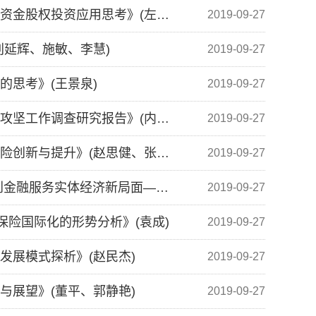
《保险理论与实践》20171207-《统一资管新政下的保险资金股权投资应用思考》(左进、刘聪)
2019-09-27
(刘延辉、施敏、李慧)
2019-09-27
的思考》(王景泉)
2019-09-27
《保险理论与实践》20171204-《内蒙古保险业助推脱贫攻坚工作调查研究报告》(内蒙古保险学会)
2019-09-27
《保险理论与实践》20171203-《大数据视角下的农业保险创新与提升》(赵思健、张峭、陈敬敏)
2019-09-27
《保险理论与实践》20171202-《大力发展相互保险 开创金融服务实体经济新局面——全面贯彻十九大保险改革精神》(赵立平、顾长河)
2019-09-27
国保险国际化的形势分析》(袁成)
2019-09-27
营发展模式探析》(赵民杰)
2019-09-27
用与展望》(董平、郭静艳)
2019-09-27