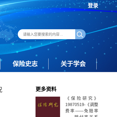
登录
保险史志
关于学会
况
更多资料
《保险研究》
19870519-《调整
费率——免赔率