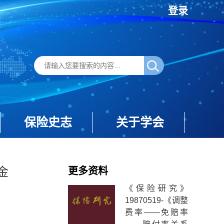
登录
保险史志
关于学会
金
更多资料
《保险研究》
19870519-《调整
费率——免赔率