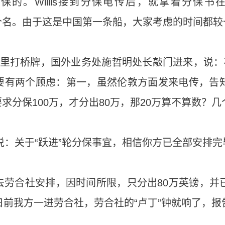
理分保的。Willis接到分保电传后，就拿着分
个数字签个名。由于这是中国第一条船，大家考虑的时间都
里打桥牌，国外业务处施哲明处长敲门进来，说：
要有两个顾虑：第一，虽然伦敦方面发来电传，告知
求分保100万，才分出80万，那20万算不算数？
电传说：关于“跃进”轮分保事宜，相信你方已全部安排
劳合社安排，因时间所限，只分出80万英镑，并
日前我方一进劳合社，劳合社的“卢丁”钟就响了，报