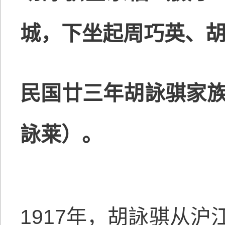
城，下坐起周巧英、
民国廿三年胡詠骐家族
詠莱）。
1917年，胡詠骐从