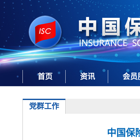
首页
资讯
会员
党群工作
中国保