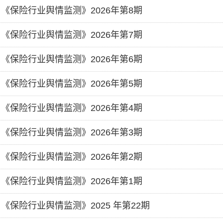
《保险行业舆情监测》2026年第8期
《保险行业舆情监测》2026年第7期
《保险行业舆情监测》2026年第6期
《保险行业舆情监测》2026年第5期
《保险行业舆情监测》2026年第4期
《保险行业舆情监测》2026年第3期
《保险行业舆情监测》2026年第2期
《保险行业舆情监测》2026年第1期
《保险行业舆情监测》2025 年第22期