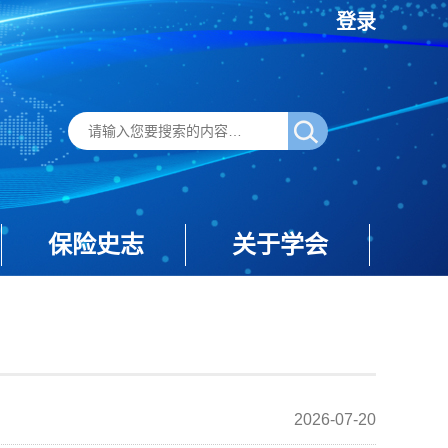
登录
保险史志
关于学会
2026-07-20