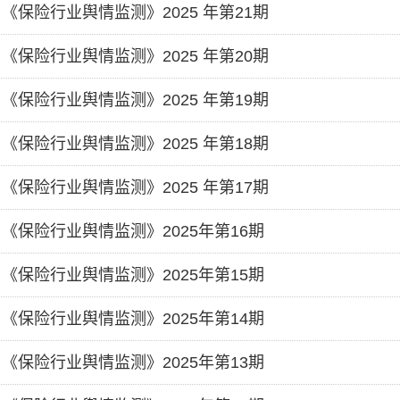
《保险行业舆情监测》2025 年第21期
《保险行业舆情监测》2025 年第20期
《保险行业舆情监测》2025 年第19期
《保险行业舆情监测》2025 年第18期
《保险行业舆情监测》2025 年第17期
《保险行业舆情监测》2025年第16期
《保险行业舆情监测》2025年第15期
《保险行业舆情监测》2025年第14期
《保险行业舆情监测》2025年第13期