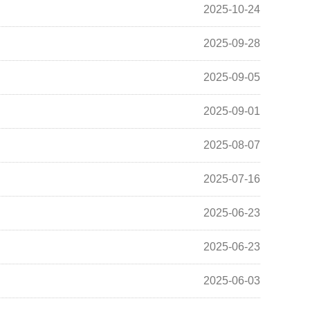
2025-10-24
2025-09-28
2025-09-05
2025-09-01
2025-08-07
2025-07-16
2025-06-23
2025-06-23
2025-06-03