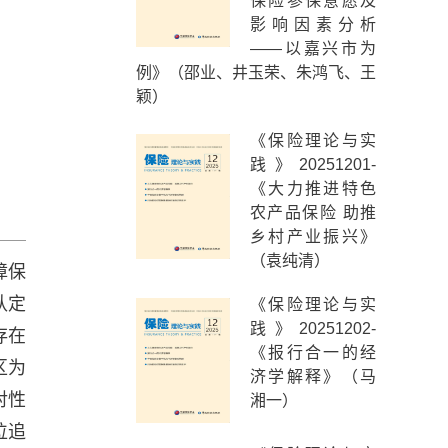
保险参保意愿及
影响因素分析
——以嘉兴市为
例》（邵业、井玉荣、朱鸿飞、王
颖）
《保险理论与实
践》20251201-
《大力推进特色
农产品保险 助推
乡村产业振兴》
（袁纯清）
障保
认定
《保险理论与实
践》20251202-
存在
《报行合一的经
区为
济学解释》（马
对性
湘一）
位追