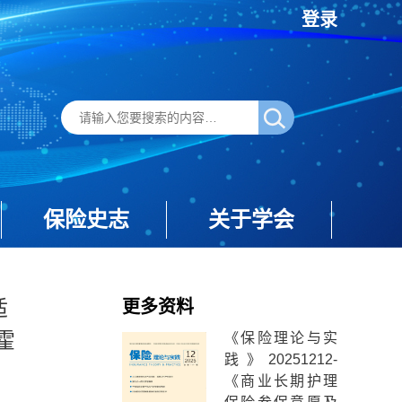
登录
保险史志
关于学会
适
更多资料
霍
《保险理论与实
践》20251212-
《商业长期护理