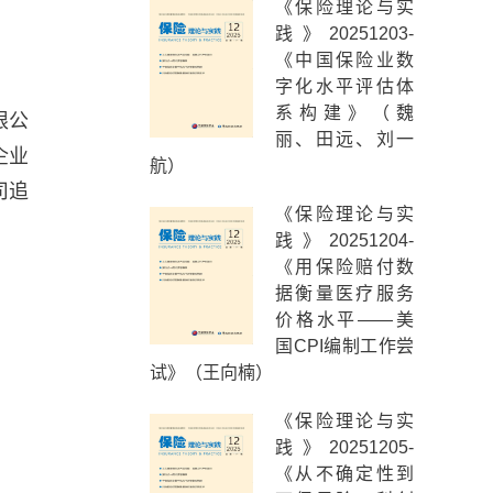
《保险理论与实
践》20251203-
《中国保险业数
字化水平评估体
系构建》（魏
限公
丽、田远、刘一
企业
航）
司追
《保险理论与实
践》20251204-
《用保险赔付数
据衡量医疗服务
价格水平——美
国CPI编制工作尝
试》（王向楠）
《保险理论与实
践》20251205-
《从不确定性到